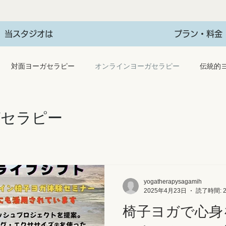
当スタジオは
プラン・料金
対面ヨーガセラピー
オンラインヨーガセラピー
伝統的
ヨーガセラピー遺伝子関連
Now Studio
被験者募集
ガセラピー
yogatherapysagamih
2025年4月23日
読了時間: 
椅子ヨガで心身