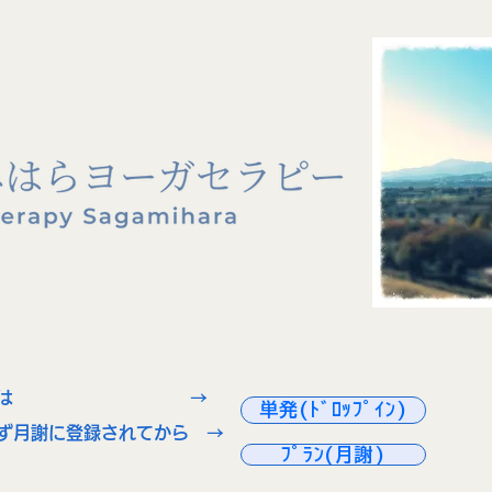
ン）での予約は →
単発(ﾄﾞﾛｯﾌﾟｲﾝ)
先ず月謝に登録されてから →
ﾌﾟﾗﾝ(月謝)