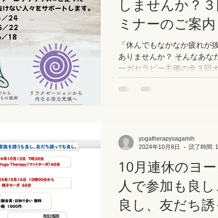
しませんか？３
ミナーのご案内
「休んでもなかなか疲れが
ありませんか？ そんなあなたに朗報です！さがみはらヨ
ーガセラピー主催の全３回
ナーが開催されます！
yogatherapysagamih
2024年10月8日
読了時間: 
10月連休のヨ
人で参加も良し
良し、友だち誘