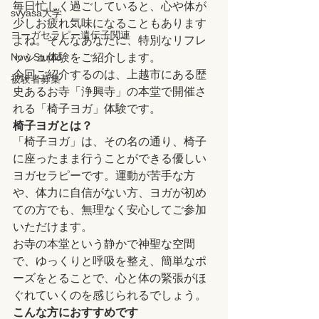
毎日忙しく過ごしていると、心や体が
svyasa大学
少しお疲れ気味になることもあります
ヨーガセラピー遺伝子関連
よね。そんなあなたに、特別なリフレ
Now Studio
ッシュ体験をご紹介します。
今回ご紹介するのは、上越市にある歴
被験者募集
史あるお寺「浄興寺」の本堂で開催さ
れる「椅子ヨガ」体験です。
椅子ヨガとは？
「椅子ヨガ」は、その名の通り、椅子
に座ったまま行うことができる優しい
ヨガセラピーです。運動が苦手な方
や、体力に自信がない方、ヨガが初め
ての方でも、無理なく安心してご参加
いただけます。
お寺の本堂という静かで神聖な空間
で、ゆっくりと呼吸を整え、簡単なポ
ーズをとることで、心と体の緊張がほ
ぐれていくのを感じられるでしょう。
こんな方におすすめです