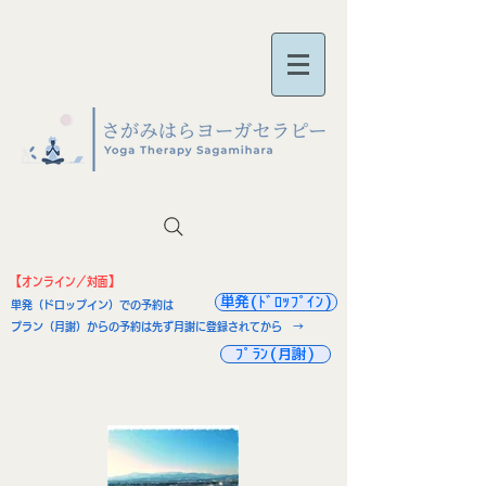
【オンライン／対面】
単発(ﾄﾞﾛｯﾌﾟｲﾝ)
単発（ドロップイン）での予約は →
プラン（月謝）からの予約は先ず月謝に登録されてから →
ﾌﾟﾗﾝ(月謝)