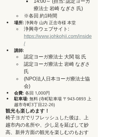
14:00～ (担当: 認定ヨーガ
療法士 岩崎 なぎさ 氏)
※各回 約1時間
場所:
 浄興寺 山内 正念寺様 本堂
浄興寺ウェブサイト: 
https://www.johkohji.com/inside
/
講師:
認定ヨーガ療法士 大関 聡 氏
認定ヨーガ療法士 岩崎 なぎさ 
氏
(NPO法人日本ヨーガ療法士協
会)
会費:
 各回 1,000円
駐車場:
 無料 (寺町駐車場 〒943-0893 上
越市寺町3丁目22-26)
観光も楽しめます！
椅子ヨガでリフレッシュした後は、上
越市内の名所や、少し足を延ばして妙
高、新井方面の観光を楽しむのもおす