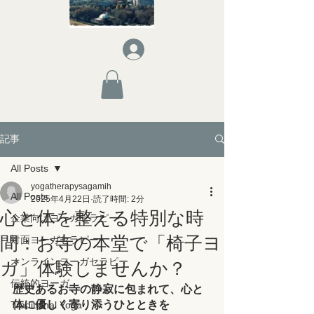
記事
All Posts
yogatherapysagamih
All Posts
2025年4月22日
読了時間: 2分
心と体を整える特別な時
企業向けヨーガセラピー
間：お寺の本堂で「椅子ヨ
対面ヨーガセラピー
ガ」体験しませんか？
オンラインヨーガセラピー
伝統的ヨーガ
歴史あるお寺の静寂に包まれて、心と
体に優しく寄り添うひとときを
Traditional Yoga