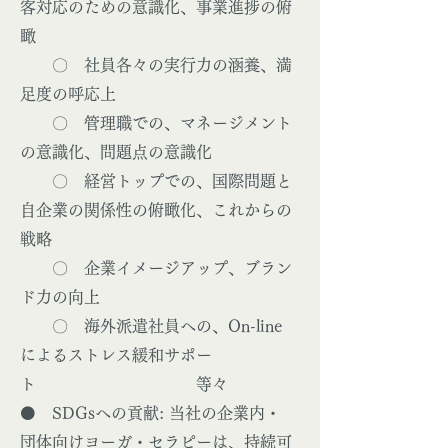
客対応のための意識化、事業進捗の俯
瞰
〇 社員各々の実行力の涵養、満
足度の呼応上
〇 管理職での、マネージメント
の意識化、問題点の意識化
〇 経営トップでの、国際問題と
自企業の関係性の俯瞰化、これからの
戦略
〇 企業イメージアップ、ブラン
ド力の向上
〇 海外派遣社員への、On-line
によるストレス緩和サポー
ト 等々
⚫️ SDGsへの貢献: 当社の企業内・
団体向けヨーガ・セラピーは、持続可