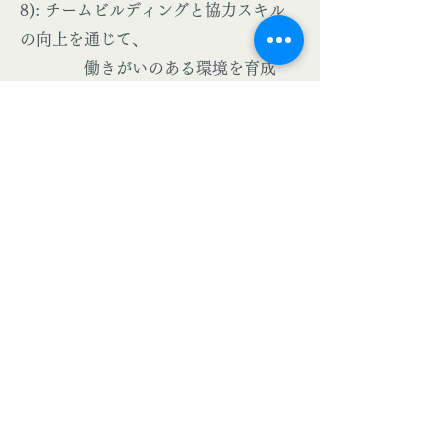
8): チームビルディングと協力スキル
の向上を通じて、
働きがいのある環境を育成
し、生産性の向上を促進します。
〇 持続可能な消費と生産 (SDG
12): ヨーガ・セラピーの実施におい
て、リソースの
効率的な使用と持続可能な生
活様式を奨励し、環境への配慮を促進
します。
〇 グローバルパートナーシップ
(SDG 17): グローバルな視点をもたら
し、企業内の
異なるセクションや国際的な
関係を俯瞰し、持続可能な戦略の構築
を支援します。