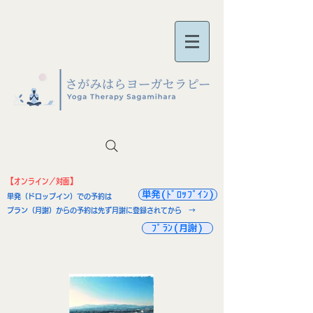
【オンライン／対面】
単発(ﾄﾞﾛｯﾌﾟｲﾝ)
単発（ドロップイン）での予約は →
プラン（月謝）からの予約は先ず月謝に登録されてから →
ﾌﾟﾗﾝ(月謝)